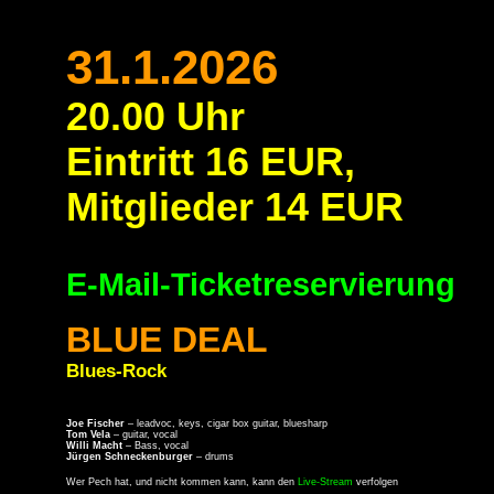
"
31.1.2026
20.00 Uhr
Eintritt 16 EUR,
Mitglieder 14 EUR
E-Mail-Ticketreservierung
BLUE DEAL
Blues-Rock
Joe Fischer
– leadvoc, keys, cigar box guitar, bluesharp
Tom Vela
– guitar, vocal
Willi Macht
– Bass, vocal
Jürgen Schneckenburger
– drums
Wer Pech hat, und nicht kommen kann, kann den
Live-Stream
verfolgen